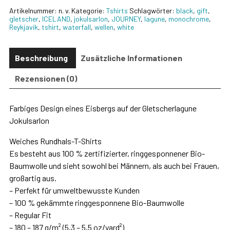
Unisex-
Artikelnummer:
n. v.
Kategorie:
Tshirts
Schlagwörter:
black
,
gift
,
T-
gletscher
,
ICELAND
,
jokulsarlon
,
JOURNEY
,
lagune
,
monochrome
,
Shirt
Reykjavik
,
tshirt
,
waterfall
,
wellen
,
white
aus
Bio
Baumwolle
Beschreibung
Zusätzliche Informationen
mit
Rundhalsausschnitt
Rezensionen (0)
Menge
Farbiges Design eines Eisbergs auf der Gletscherlagune
Jokulsarlon
Weiches Rundhals-T-Shirts
Es besteht aus 100 % zertifizierter, ringgesponnener Bio-
Baumwolle und sieht sowohl bei Männern, als auch bei Frauen,
großartig aus.
– Perfekt für umweltbewusste Kunden
– 100 % gekämmte ringgesponnene Bio-Baumwolle
– Regular Fit
– 180 – 187 g/m² (5,3 – 5,5 oz/yard²)