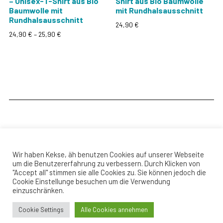
– Unisex-T-Shirt aus Bio
Shirt aus Bio Baumwolle
gewählt
gewählt
Baumwolle mit
mit Rundhalsausschnitt
werden
werden
Rundhalsausschnitt
24,90
€
Preisspanne:
24,90
€
–
25,90
€
Dieses
24,90 €
Dieses
Produkt
bis
Produkt
weist
25,90 €
weist
mehrere
mehrere
Varianten
Varianten
auf.
auf.
Die
Die
Optionen
Optionen
können
können
auf
Wir haben Kekse, äh benutzen Cookies auf unserer Webseite
auf
der
um die Benutzererfahrung zu verbessern. Durch Klicken von
der
Produktseite
"Accept all" stimmen sie alle Cookies zu. Sie können jedoch die
Produktseite
© Copyright 2026 Blende 1.4
Cookie Einstellunge besuchen um die Verwendung
gewählt
einzuschränken.
gewählt
werden
Top
werden
Cookie Settings
Alle Cookies annehmen