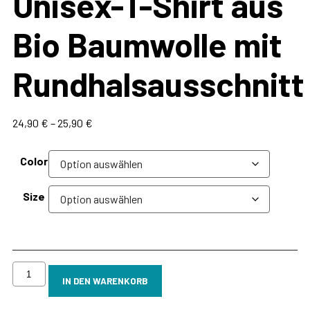
Unisex-T-Shirt aus
Bio Baumwolle mit
Rundhalsausschnitt
Preisspanne:
24,90
€
–
25,90
€
24,90 €
bis
Color
25,90 €
Size
ICELAND
-
IN DEN WARENKORB
glacierlagoon
-