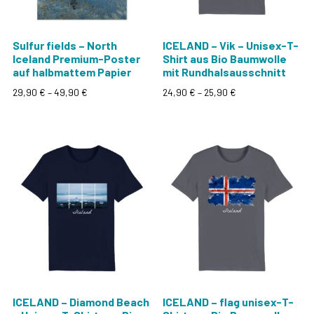
Sulfur fields – North
ICELAND – Vik – Unisex-T-
Iceland Premium-Poster
Shirt aus Bio Baumwolle
auf halbmattem Papier
mit Rundhalsausschnitt
Preisspanne:
Preisspanne:
29,90
€
–
49,90
€
24,90
€
–
25,90
€
29,90 €
24,90 €
Dieses
Dieses
bis
bis
Produkt
Produkt
49,90 €
25,90 €
weist
weist
mehrere
mehrere
Varianten
Varianten
auf.
auf.
Die
Die
Optionen
Optionen
können
können
auf
auf
der
der
Produktseite
Produktseite
ICELAND – Diamond Beach
ICELAND – flag unisex-T-