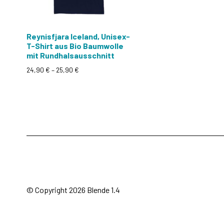
Reynisfjara Iceland, Unisex-
T-Shirt aus Bio Baumwolle
mit Rundhalsausschnitt
Preisspanne:
24,90
€
–
25,90
€
24,90 €
Dieses
bis
Produkt
25,90 €
weist
mehrere
Varianten
auf.
Die
Optionen
können
© Copyright 2026 Blende 1.4
auf
der
Produktseite