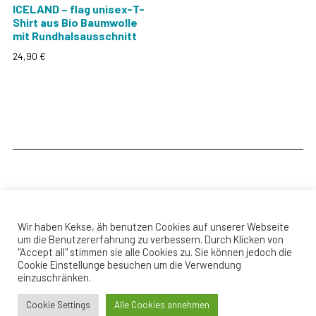
ICELAND – flag unisex-T-
Shirt aus Bio Baumwolle
mit Rundhalsausschnitt
24,90
€
Dieses
Produkt
weist
mehrere
Varianten
auf.
Die
Optionen
können
Wir haben Kekse, äh benutzen Cookies auf unserer Webseite
auf
um die Benutzererfahrung zu verbessern. Durch Klicken von
der
"Accept all" stimmen sie alle Cookies zu. Sie können jedoch die
Produktseite
© Copyright 2026 Blende 1.4
Cookie Einstellunge besuchen um die Verwendung
einzuschränken.
gewählt
Top
werden
Cookie Settings
Alle Cookies annehmen